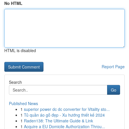
No HTML
HTML is disabled
Report Page
Search
Go
Published News
1
superior power dc dc converter for Vitality sto...
1
Tủ quần áo gỗ đẹp - Xu hướng thiết kế 2024
1
Raden138: The Ultimate Guide & Link
1
Acquire a EU Domicile Authorization Throu...