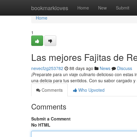
Home
bookmarkloves
Home
New
Submit
Home
1
Las mejores Fajitas de Re
nevecfzg253782
88 days ago
News
Discuss
¡Preparate para un viaje culinario delicioso con estas i
una delicia para tus sentidos. Con su sabor cargado y
Comments
Who Upvoted
Comments
Submit a Comment
No HTML