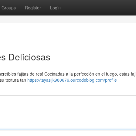
Groups
Register
Login
s Deliciosas
ncreíbles fajitas de res! Cocinadas a la perfección en el fuego, estas faj
 su textura tan
https://tayasijk980676.ourcodeblog.com/profile