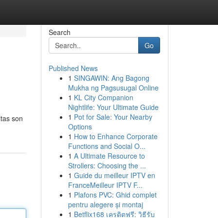
Search
Go
Published News
1
SINGAWIN: Ang Bagong
Mukha ng Pagsusugal Online
1
KL City Companion
Nightlife: Your Ultimate Guide
1
Pot for Sale: Your Nearby
itas son
Options
1
How to Enhance Corporate
Functions and Social O...
1
A Ultimate Resource to
Strollers: Choosing the ...
1
Guide du meilleur IPTV en
FranceMeilleur IPTV F...
1
Plafons PVC: Ghid complet
pentru alegere și montaj
1
Betflix168 เครดิตฟรี: วิธีรับ