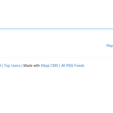
Rep
d
|
Top Users
| Made with
Kliqqi CMS
|
All RSS Feeds