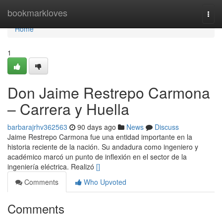
Home
bookmarkloves
Togg
navi
Home
1
Don Jaime Restrepo Carmona
– Carrera y Huella
barbarajrhv362563
90 days ago
News
Discuss
Jaime Restrepo Carmona fue una entidad importante en la
historia reciente de la nación. Su andadura como ingeniero y
académico marcó un punto de inflexión en el sector de la
ingeniería eléctrica. Realizó
[]
Comments
Who Upvoted
Comments