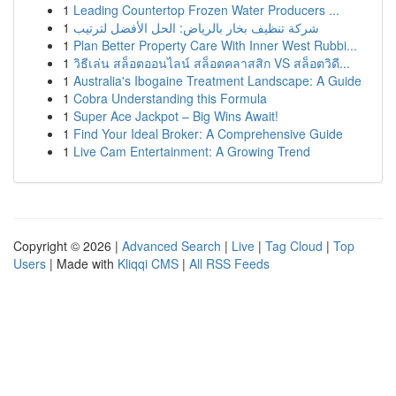
1
Leading Countertop Frozen Water Producers ...
1
شركة تنظيف بخار بالرياض: الحل الأفضل لترتيب
1
Plan Better Property Care With Inner West Rubbi...
1
วิธีเล่น สล็อตออนไลน์ สล็อตคลาสสิก VS สล็อตวิดี...
1
Australia's Ibogaine Treatment Landscape: A Guide
1
Cobra Understanding this Formula
1
Super Ace Jackpot – Big Wins Await!
1
Find Your Ideal Broker: A Comprehensive Guide
1
Live Cam Entertainment: A Growing Trend
Copyright © 2026 |
Advanced Search
|
Live
|
Tag Cloud
|
Top
Users
| Made with
Kliqqi CMS
|
All RSS Feeds