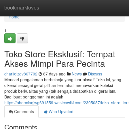
Home
bookmarkloves
Home
1
Toko Store Eksklusif: Tempat
Akses Mimpi Para Pecinta
charlielzgv867702
87 days ago
News
Discuss
Mencari pengalaman berbelanja yang luar biasa? Toko ini, yang
dikenal sebagai gerai pilihan termahal, menawarkan koleksi
produk berkualitas yang {tak sengaja didapatkan di gerai lain.
Bagi buat penggemar, ini adalah
https://phoenixqjwg691559.westexwiki.com/2305087/toko_store_te
Comments
Who Upvoted
Comments