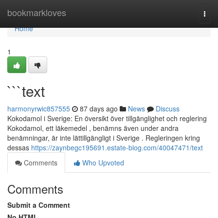
Home
bookmarkloves
Togg
navi
Home
1
```text
harmonyrwic857555
87 days ago
News
Discuss
Kokodamol i Sverige: En översikt över tillgänglighet och reglering
Kokodamol, ett läkemedel , benämns även under andra
benämningar, är inte lättillgängligt i Sverige . Regleringen kring
dessas
https://zaynbegc195691.estate-blog.com/40047471/text
Comments
Who Upvoted
Comments
Submit a Comment
No HTML