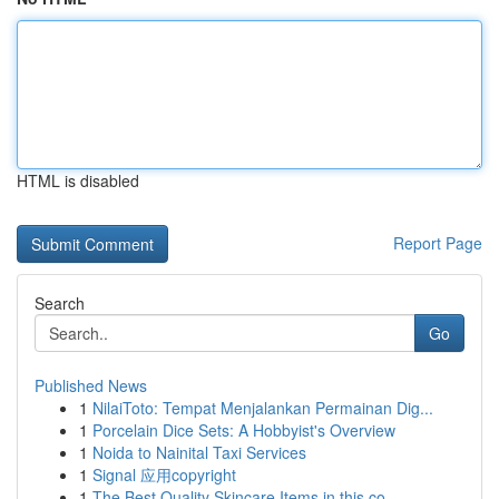
HTML is disabled
Report Page
Search
Go
Published News
1
NilaiToto: Tempat Menjalankan Permainan Dig...
1
Porcelain Dice Sets: A Hobbyist's Overview
1
Noida to Nainital Taxi Services
1
Signal 应用copyright
1
The Best Quality Skincare Items in this co...