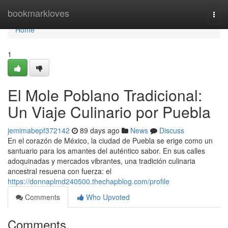
Home
bookmarkloves
Togg
navi
Home
1
El Mole Poblano Tradicional:
Un Viaje Culinario por Puebla
jemimabepf372142
89 days ago
News
Discuss
En el corazón de México, la ciudad de Puebla se erige como un
santuario para los amantes del auténtico sabor. En sus calles
adoquinadas y mercados vibrantes, una tradición culinaria
ancestral resuena con fuerza: el
https://donnaplmd240500.thechapblog.com/profile
Comments
Who Upvoted
Comments