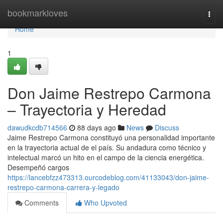
Home
bookmarkloves
Togg
navi
Home
1
Don Jaime Restrepo Carmona
– Trayectoria y Heredad
dawudkcdb714566
88 days ago
News
Discuss
Jaime Restrepo Carmona constituyó una personalidad importante
en la trayectoria actual de el país. Su andadura como técnico y
intelectual marcó un hito en el campo de la ciencia energética.
Desempeñó cargos
https://lancebfzz473313.ourcodeblog.com/41133043/don-jaime-
restrepo-carmona-carrera-y-legado
Comments
Who Upvoted