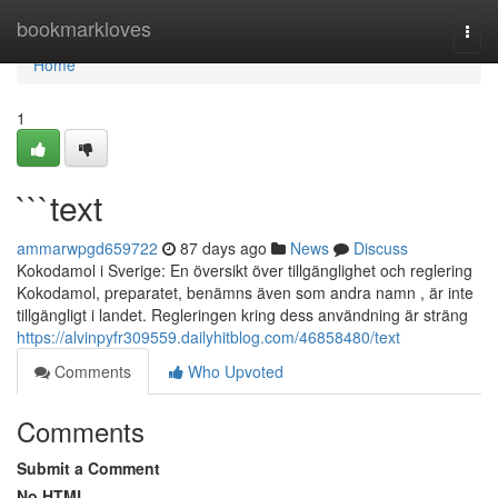
Home
bookmarkloves
Togg
navi
Home
1
```text
ammarwpgd659722
87 days ago
News
Discuss
Kokodamol i Sverige: En översikt över tillgänglighet och reglering
Kokodamol, preparatet, benämns även som andra namn , är inte
tillgängligt i landet. Regleringen kring dess användning är sträng
https://alvinpyfr309559.dailyhitblog.com/46858480/text
Comments
Who Upvoted
Comments
Submit a Comment
No HTML