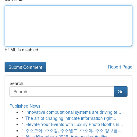
HTML is disabled
Report Page
Search
Go
Published News
1
Innovative computational systems are driving te...
1
The art of changing intricate information right...
1
Elevate Your Events with Luxury Photo Booths in...
1
주소모아, 주소킹, 주소월드, 주소야: 주소 정보를...
1
Atlas Bloomberg 2026: Perspectiva Política ...