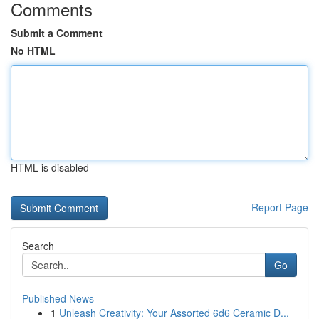
Comments
Submit a Comment
No HTML
HTML is disabled
Report Page
Search
Go
Published News
1
Unleash Creativity: Your Assorted 6d6 Ceramic D...