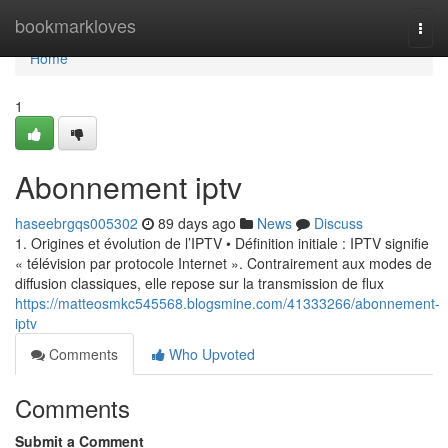
Home
bookmarkloves
Togg
navi
Home
1
Abonnement iptv
haseebrgqs005302
89 days ago
News
Discuss
1. Origines et évolution de l’IPTV • Définition initiale : IPTV signifie
« télévision par protocole Internet ». Contrairement aux modes de
diffusion classiques, elle repose sur la transmission de flux
https://matteosmkc545568.blogsmine.com/41333266/abonnement-
iptv
Comments
Who Upvoted
Comments
Submit a Comment