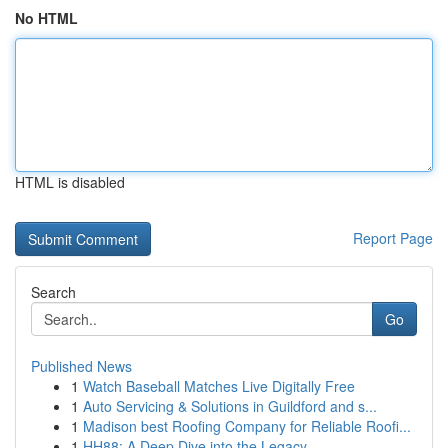
No HTML
HTML is disabled
Report Page
Search
Go
Published News
1
Watch Baseball Matches Live Digitally Free
1
Auto Servicing & Solutions in Guildford and s...
1
Madison best Roofing Company for Reliable Roofi...
1
HH88: A Deep Dive into the Legacy