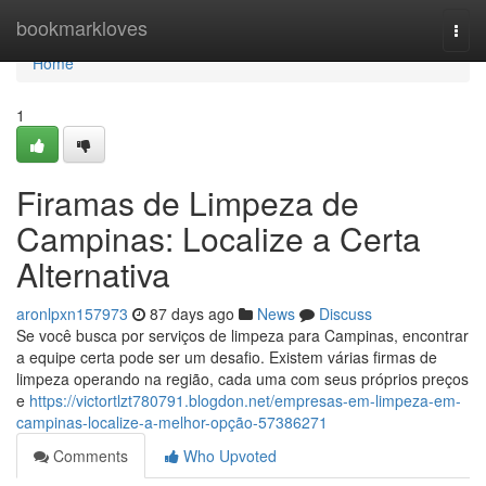
Home
bookmarkloves
Togg
navi
Home
1
Firamas de Limpeza de
Campinas: Localize a Certa
Alternativa
aronlpxn157973
87 days ago
News
Discuss
Se você busca por serviços de limpeza para Campinas, encontrar
a equipe certa pode ser um desafio. Existem várias firmas de
limpeza operando na região, cada uma com seus próprios preços
e
https://victortlzt780791.blogdon.net/empresas-em-limpeza-em-
campinas-localize-a-melhor-opção-57386271
Comments
Who Upvoted