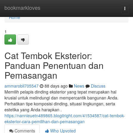
Home
bookmarkloves
Togg
navi
Home
1
Cat Tembok Eksterior:
Panduan Penentuan dan
Pemasangan
ammarobli705547
88 days ago
News
Discuss
Memilih pelapis dinding eksterior yang tepat merupakan hal
krusial untuk melindungi dan mempercantik bangunan Anda.
Perhatikan tipe komposisi dinding, situasi lingkungan, serta
estetika yang Anda harapkan .
https://nannieuetn489865.blogitright.com/41534587/cat-tembok-
eksterior-cara-pemilihan-dan-pemasangan
Comments
Who Upvoted