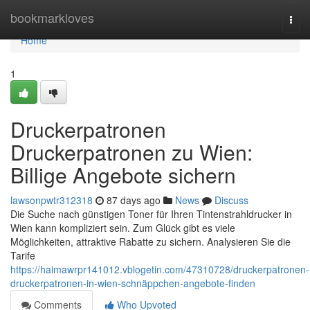
Home
bookmarkloves
Togg
navi
Home
1
Druckerpatronen
Druckerpatronen zu Wien:
Billige Angebote sichern
lawsonpwtr312318
87 days ago
News
Discuss
Die Suche nach günstigen Toner für Ihren Tintenstrahldrucker in
Wien kann kompliziert sein. Zum Glück gibt es viele
Möglichkeiten, attraktive Rabatte zu sichern. Analysieren Sie die
Tarife
https://haimawrpr141012.vblogetin.com/47310728/druckerpatronen-
druckerpatronen-in-wien-schnäppchen-angebote-finden
Comments
Who Upvoted