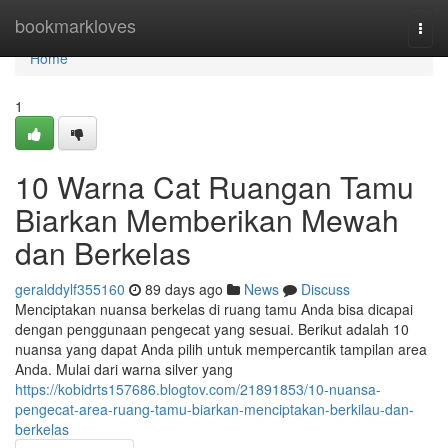
Home
bookmarkloves
Togg
navi
Home
1
10 Warna Cat Ruangan Tamu
Biarkan Memberikan Mewah
dan Berkelas
geralddylf355160
89 days ago
News
Discuss
Menciptakan nuansa berkelas di ruang tamu Anda bisa dicapai
dengan penggunaan pengecat yang sesuai. Berikut adalah 10
nuansa yang dapat Anda pilih untuk mempercantik tampilan area
Anda. Mulai dari warna silver yang
https://kobidrts157686.blogtov.com/21891853/10-nuansa-
pengecat-area-ruang-tamu-biarkan-menciptakan-berkilau-dan-
berkelas