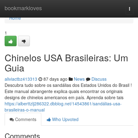
Home
bookmarkloves
Togg
navi
Home
1
Chinelos USA Brasileiras: Um
Guia
aliviactbz413313
87 days ago
News
Discuss
Descubra tudo sobre os sandálias dos Estados Unidos do Brasil !
Este manual abrangente explica quais encontrar os originais
designs de chinelos americanos em país. Aprenda sobre tais
https://alberttzlj286322.dbblog.net/14543861/sandálias-usa-
brasileiras-o-manual
Comments
Who Upvoted
Comments