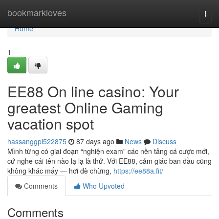
Home
bookmarkloves
Togg
navi
Home
1
EE88 On line casino: Your
greatest Online Gaming
vacation spot
hassanggpl522875
87 days ago
News
Discuss
Mình từng có giai đoạn “nghiện exam” các nền tảng cá cược mới,
cứ nghe cái tên nào lạ lạ là thử. Với EE88, cảm giác ban đầu cũng
không khác mấy — hơi dè chừng,
https://ee88a.fit/
Comments
Who Upvoted
Comments