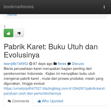
Home
bookmarkloves
Togg
navi
Home
1
Pabrik Karet: Buku Utuh dan
Evolusinya
iwanjdlb748952
87 days ago
News
Discuss
Bisnis perusahaan karet merupakan bagian penting dari
perekonomian Indonesia . Kajian ini menyajikan buku utuh
mengenai pabrik karet , mulai dari proses produksi, mesin yang
digunakan, hingga evolusi
https://umairpiyd547527.blazingblog.com/41294297/pabrik-karet-
panduan-utuh-dan-pertumbuhannya
Comments
Who Upvoted