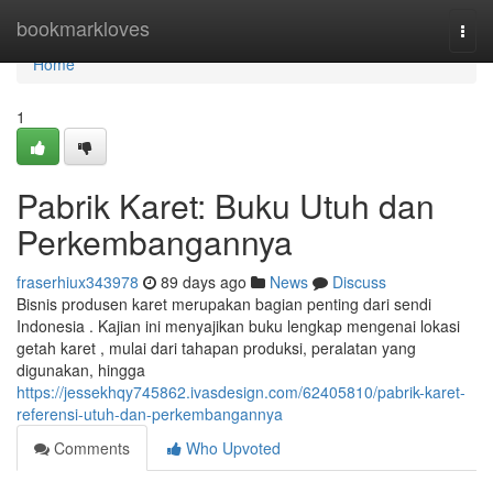
Home
bookmarkloves
Togg
navi
Home
1
Pabrik Karet: Buku Utuh dan
Perkembangannya
fraserhiux343978
89 days ago
News
Discuss
Bisnis produsen karet merupakan bagian penting dari sendi
Indonesia . Kajian ini menyajikan buku lengkap mengenai lokasi
getah karet , mulai dari tahapan produksi, peralatan yang
digunakan, hingga
https://jessekhqy745862.ivasdesign.com/62405810/pabrik-karet-
referensi-utuh-dan-perkembangannya
Comments
Who Upvoted