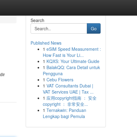
Search
Go
Published News
1
eSIM Speed Measurement :
How Fast is Your Li...
1
KQXS: Your Ultimate Guide
1
BalakQQ: Cara Detail untuk
Pengguna
dir
1
Cebu Flowers
1
VAT Consultants Dubai |
VAT Services UAE | Tax ...
1
应用copyright指南 ： 安全
copyright ： 非常安全...
1
Ternakwin: Panduan
Lengkap bagi Pemula