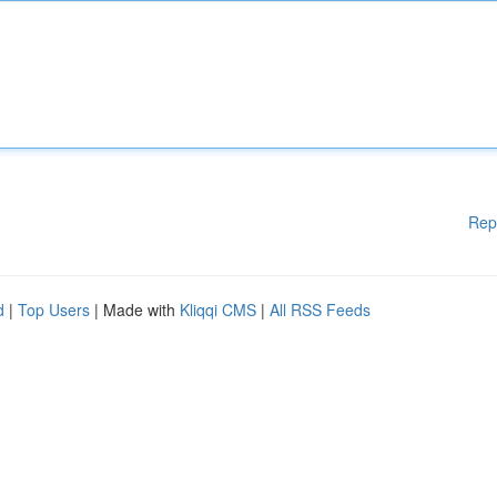
Rep
d
|
Top Users
| Made with
Kliqqi CMS
|
All RSS Feeds