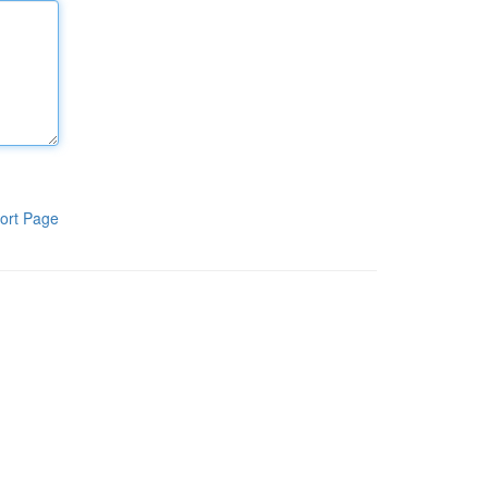
ort Page