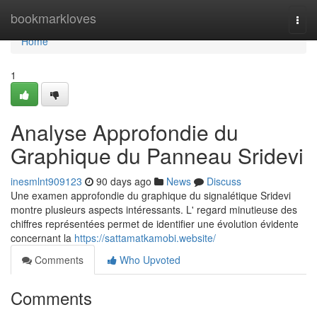
Home
bookmarkloves
Togg
navi
Home
1
Analyse Approfondie du
Graphique du Panneau Sridevi
inesmlnt909123
90 days ago
News
Discuss
Une examen approfondie du graphique du signalétique Sridevi
montre plusieurs aspects intéressants. L' regard minutieuse des
chiffres représentées permet de identifier une évolution évidente
concernant la
https://sattamatkamobi.website/
Comments
Who Upvoted
Comments