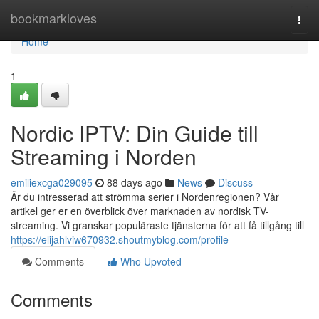
Home
bookmarkloves
Togg
navi
Home
1
Nordic IPTV: Din Guide till
Streaming i Norden
emiliexcga029095
88 days ago
News
Discuss
Är du intresserad att strömma serier i Nordenregionen? Vår
artikel ger er en överblick över marknaden av nordisk TV-
streaming. Vi granskar populäraste tjänsterna för att få tillgång till
https://elijahlviw670932.shoutmyblog.com/profile
Comments
Who Upvoted
Comments