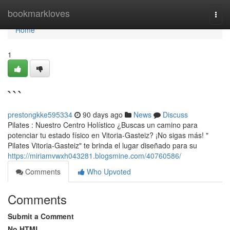
Home
bookmarkloves
Togg
navi
Home
1
```
prestongkke595334
90 days ago
News
Discuss
Pilates : Nuestro Centro Holístico ¿Buscas un camino para
potenciar tu estado físico en Vitoria-Gasteiz? ¡No sigas más! "
Pilates Vitoria-Gasteiz" te brinda el lugar diseñado para su
https://miriamvwxh043281.blogsmine.com/40760586/
Comments
Who Upvoted
Comments
Submit a Comment
No HTML