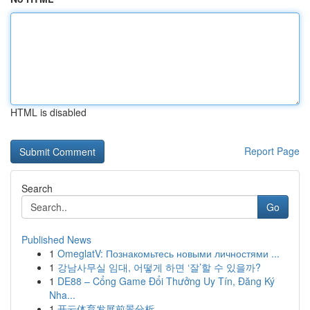
HTML is disabled
Report Page
Search
Go
Published News
1
OmeglatV: Познакомьтесь новыми личностями ...
1
강남사무실 임대, 어떻게 하면 ‘잘’할 수 있을까?
1
DE88 – Cổng Game Đổi Thưởng Uy Tín, Đăng Ký
Nha...
1
开云体育发展前景分析