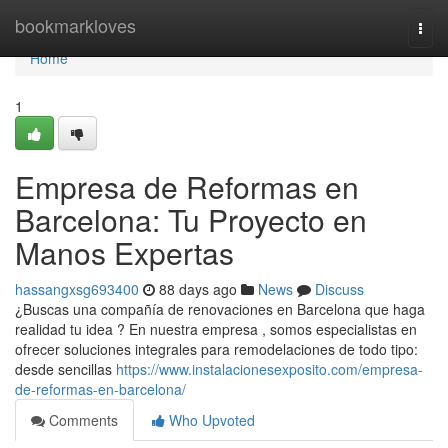
Home
bookmarkloves
Togg
navi
Home
1
Empresa de Reformas en
Barcelona: Tu Proyecto en
Manos Expertas
hassangxsg693400
88 days ago
News
Discuss
¿Buscas una compañía de renovaciones en Barcelona que haga
realidad tu idea ? En nuestra empresa , somos especialistas en
ofrecer soluciones integrales para remodelaciones de todo tipo:
desde sencillas
https://www.instalacionesexposito.com/empresa-
de-reformas-en-barcelona/
Comments
Who Upvoted