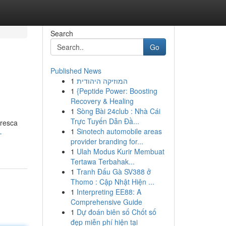
Search
Go
Published News
1
המוזיקה היהודית
1
{Peptide Power: Boosting
Recovery & Healing
1
Sòng Bài 24club : Nhà Cái
Trực Tuyến Dẫn Đầ...
oresca
1
Sinotech automobile areas
-
provider branding for...
1
Ulah Modus Kurir Membuat
Tertawa Terbahak...
1
Tranh Đấu Gà SV388 ở
Thomo : Cập Nhật Hiện ...
1
Interpreting EE88: A
Comprehensive Guide
1
Dự đoán biên số Chốt số
đẹp miễn phí hiện tại