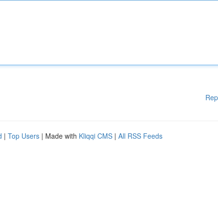
Rep
d
|
Top Users
| Made with
Kliqqi CMS
|
All RSS Feeds