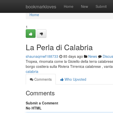
Home
bookmarkloves
Home
New
Submit
Home
1
La Perla di Calabria
shaunaqmwf188733
85 days ago
News
Discu
Tropea, rinomata come la Gioiello della terra calabrese
borgo costiera sulla Riviera Tirrenica calabrese , vant
calabria
Comments
Who Upvoted
Comments
Submit a Comment
No HTML