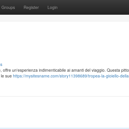
Groups
Register
Login
ss
, offre un'esperienza indimenticabile ai amanti del viaggio. Questa pitt
a le sue
https://mysitesname.com/story11398689/tropea-la-gioiello-della