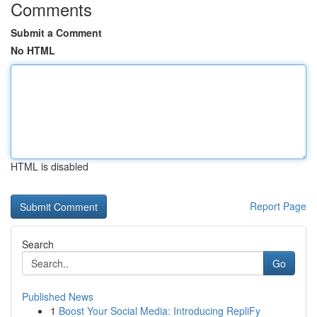
Comments
Submit a Comment
No HTML
HTML is disabled
Report Page
Search
Go
Published News
1
Boost Your Social Media: Introducing RepliFy