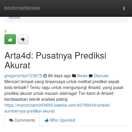
Home
bookmarkloves
Togg
navi
Home
1
Arta4d: Pusatnya Prediksi
Akurat
gregorymtpc723675
86 days ago
News
Discuss
Mencari tempat yang terpercaya untuk melihat prediksi sepak
bola terbaik? Tentu ragu untuk mengunjungi Arta4d, yang pusat
prediksi akurat untuk macam olahraga! Tim kami di Arta4d
berdasarkan teknik analisis paling
https://marcmzwm263659.luwebs.com/40789334/arta4d-
sumbernya-prediksi-akurat
Comments
Who Upvoted