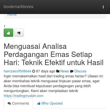
Home
bookmarkloves
Togg
navi
Home
1
Menguasai Analisa
Perdagangan Emas Setiap
Hari: Teknik Efektif untuk Hasil
hamzaicvf508644
87 days ago
News
Discuss
Ingin memaksimalkan hasil dari trading emas harian? Ulasan ini
akan membahas teknik menguasai tinjauan pasar emas, agar
Anda bisa membuat keputusan perdagangan yang lebih
menguntungkan. Kami akan menjelaskan teknik
https://tradingmudah.com
Comments
Who Upvoted