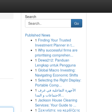
Search
Go
Published News
1
Finding Your Trusted
Investment Planner in t...
1
Why successful firms are
prioritising comprehen...
1
Dewa212: Panduan
Lengkap untuk Pengguna
1
Global Macro Investing:
Navigating Economic Shifts
1
Selecting the Right Display:
Portable Comp...
1
الأجهزة التفاعلية في غرف
الاجتماعات و المدا...
1
Jackson House Cleaning
Services: Your Guide to ...
1
Ξεκινήστε να κερδίζετε