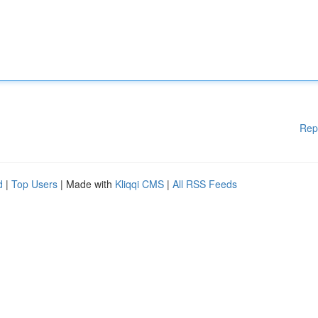
Rep
d
|
Top Users
| Made with
Kliqqi CMS
|
All RSS Feeds