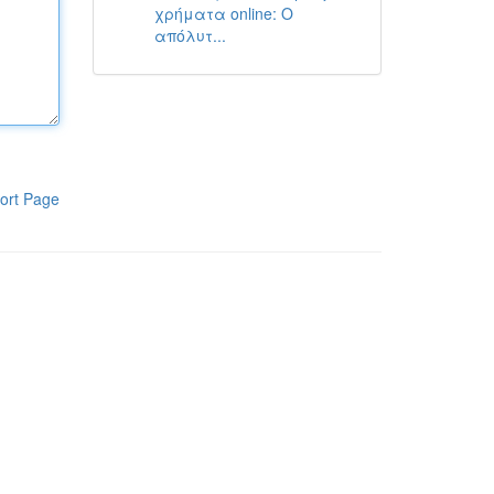
χρήματα online: Ο
απόλυτ...
ort Page