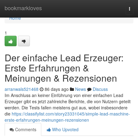
Home
bookmarkloves
Togg
navi
Home
1
Der einfache Lead Erzeuger:
Erste Erfahrungen &
Meinungen & Rezensionen
arranwals521468
86 days ago
News
Discuss
Im Anschluss an keiner Einführung von einer einfachen Lead
Erzeuger gibt es jetzt zahlreiche Berichte, die von Nutzern geteilt
werden. Die Tests fallen meistens gut aus, wobei insbesondere
die
https://classifylist.com/story23331045/simple-lead-maschine-
erste-erfahrungen-meinungen-rezensionen
Comments
Who Upvoted