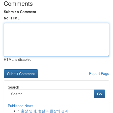
Comments
Submit a Comment
No HTML
HTML is disabled
Report Page
Search
Go
Published News
1
출장 연애, 현실과 환상의 경계