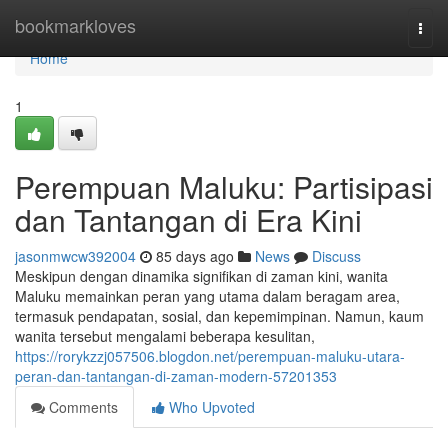
Home
bookmarkloves
Togg
navi
Home
1
Perempuan Maluku: Partisipasi
dan Tantangan di Era Kini
jasonmwcw392004
85 days ago
News
Discuss
Meskipun dengan dinamika signifikan di zaman kini, wanita
Maluku memainkan peran yang utama dalam beragam area,
termasuk pendapatan, sosial, dan kepemimpinan. Namun, kaum
wanita tersebut mengalami beberapa kesulitan,
https://rorykzzj057506.blogdon.net/perempuan-maluku-utara-
peran-dan-tantangan-di-zaman-modern-57201353
Comments
Who Upvoted