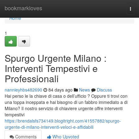
Home
bookmarkloves
Togg
navi
Home
1
Spurgo Urgente Milano :
Interventi Tempestivi e
Professionali
nannieyhbs482690
84 days ago
News
Discuss
Hai perso le la chiave di casa o dell’ufficio ? Oppure ti trovi con
una toppa inceppata e hai bisogno di un fabbro immediato a di
Milano? Il nostro servizio di chiaviere urgente offre interventi
tempestivi
https://brendalsfs734149.blogitright.com/41557882/spurgo-
urgente-di-milano-interventi-veloci-e-affidabili
Comments
Who Upvoted