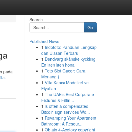
Search
Go
Published News
1
Indototo: Panduan Lengkap
ga
dan Ulasan Terbaru
1
Dendvärg skånske kyckling:
En liten liten höna
1
Toto Slot Gacor: Cara
an pada
Menang }
ita-
1
Villa Kapısı Modelleri ve
Fiyatları
1
The UAE’s Best Corporate
Fixtures & Fittin...
1
is often a compensated
Bitcoin sign services Wo...
1
Revamping Your Apartment
Bathroom: A Resour...
1
Obtain 4-Acetoxy copyright