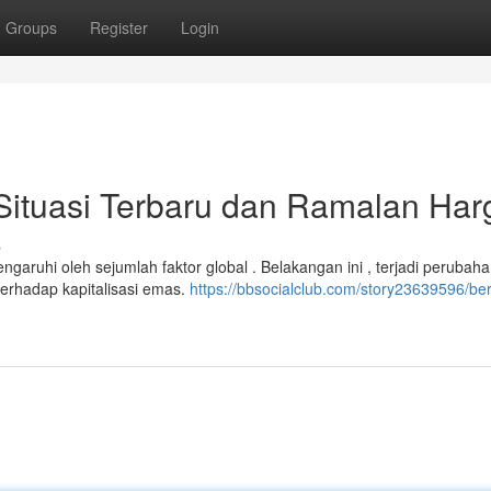
Groups
Register
Login
Situasi Terbaru dan Ramalan Har
s
aruhi oleh sejumlah faktor global . Belakangan ini , terjadi perubah
terhadap kapitalisasi emas.
https://bbsocialclub.com/story23639596/ber