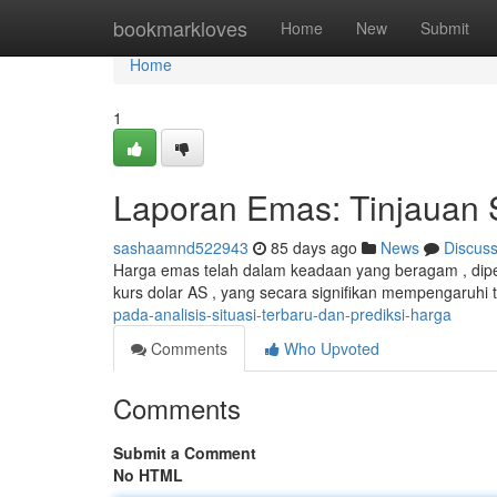
Home
bookmarkloves
Home
New
Submit
Home
1
Laporan Emas: Tinjauan 
sashaamnd522943
85 days ago
News
Discus
Harga emas telah dalam keadaan yang beragam , dipeng
kurs dolar AS , yang secara signifikan mempengaruhi 
pada-analisis-situasi-terbaru-dan-prediksi-harga
Comments
Who Upvoted
Comments
Submit a Comment
No HTML