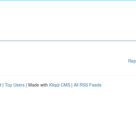
Rep
d
|
Top Users
| Made with
Kliqqi CMS
|
All RSS Feeds