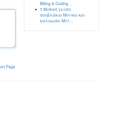
Billing & Coding ...
1
Μυθική γεύση:
σουβλάκια Μύτικα και
καλαμάκι Μύτ...
ort Page