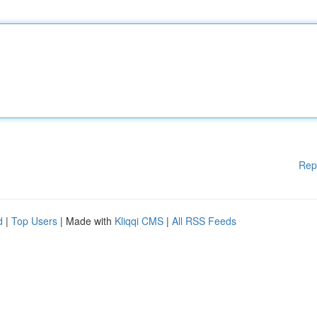
Rep
d
|
Top Users
| Made with
Kliqqi CMS
|
All RSS Feeds