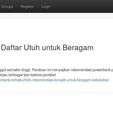
Groups
Register
Login
 Daftar Utuh untuk Beragam
s
nggul semakin tinggi. Panduan ini menyajikan rekomendasi powerbank 
injau berbagai tipe baterai portabel
erbank-terbaik-2026-rekomendasi-komplit-untuk-beragam-kebutuhan