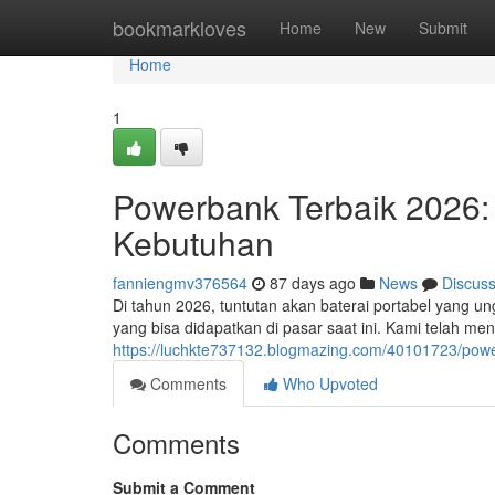
Home
bookmarkloves
Home
New
Submit
Home
1
Powerbank Terbaik 2026:
Kebutuhan
fanniengmv376564
87 days ago
News
Discus
Di tahun 2026, tuntutan akan baterai portabel yang u
yang bisa didapatkan di pasar saat ini. Kami telah men
https://luchkte737132.blogmazing.com/40101723/pow
Comments
Who Upvoted
Comments
Submit a Comment