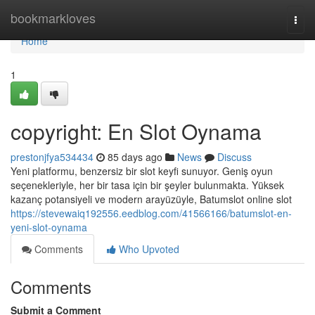
Home
bookmarkloves
Togg
navi
Home
1
copyright: En Slot Oynama
prestonjfya534434
85 days ago
News
Discuss
Yeni platformu, benzersiz bir slot keyfi sunuyor. Geniş oyun
seçenekleriyle, her bir tasa için bir şeyler bulunmakta. Yüksek
kazanç potansiyeli ve modern arayüzüyle, Batumslot online slot
https://stevewaiq192556.eedblog.com/41566166/batumslot-en-
yeni-slot-oynama
Comments
Who Upvoted
Comments
Submit a Comment