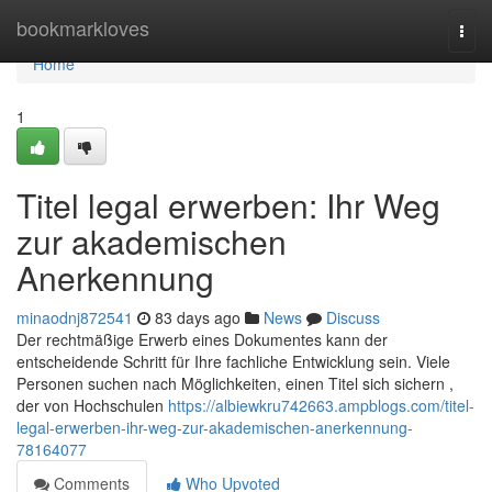
Home
bookmarkloves
Togg
navi
Home
1
Titel legal erwerben: Ihr Weg
zur akademischen
Anerkennung
minaodnj872541
83 days ago
News
Discuss
Der rechtmäßige Erwerb eines Dokumentes kann der
entscheidende Schritt für Ihre fachliche Entwicklung sein. Viele
Personen suchen nach Möglichkeiten, einen Titel sich sichern ,
der von Hochschulen
https://albiewkru742663.ampblogs.com/titel-
legal-erwerben-ihr-weg-zur-akademischen-anerkennung-
78164077
Comments
Who Upvoted