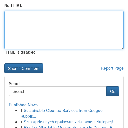
No HTML
HTML is disabled
Report Page
Search
Go
Published News
1
Sustainable Cleanup Services from Coogee
Rubbis...
1
Szukaj idealnych opakowań - Najtaniej i Najlepiej!
1
Finding Affordable Movers Near Me in Deltona, FL