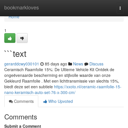
Home
bookmarkloves
Togg
navi
Home
1
```text
gerarddcwy030101
85 days ago
News
Discuss
Ceramisch Raamfolie 15%: De Ultieme Vehicle Kit Ontdek de
ongeëvenaarde bescherming en stijlvolle waarde van onze
Gekleurd Raamfolie . Met een lichttransmissie van slechts 15%,
biedt deze set een subtiele
https://xxoto.nl/ceramic-raamfolie-15-
nano-keramisch-auto-set-76-x-300-cm/
Comments
Who Upvoted
Comments
Submit a Comment