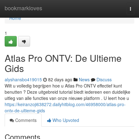
Home
bookmarkloves
Togg
navi
Home
1
Atlas Pro ONTV: De Ultieme
Gids
alyshansbo419015
82 days ago
News
Discuss
Wilt u volledig begrijpen hoe u Atlas Pro ONTV effectief kunt
benutten ? Deze uitgebreid tutorial biedt iedereen een duidelijke
uitleg van alle functies van onze nieuwe platform . U leert hoe u
https://keiranzoji638272.dailyhitblog.com/46958000/atlas-pro-
ontv-de-ultieme-gids
Comments
Who Upvoted
Comments