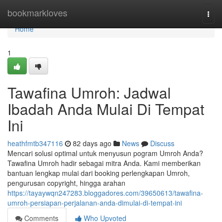
Home
bookmarkloves
Togg
navi
Home
1
Tawafina Umroh: Jadwal
Ibadah Anda Mulai Di Tempat
Ini
heathfmtb347116
82 days ago
News
Discuss
Mencari solusi optimal untuk menyusun pogram Umroh Anda?
Tawafina Umroh hadir sebagai mitra Anda. Kami memberikan
bantuan lengkap mulai dari booking perlengkapan Umroh,
pengurusan copyright, hingga arahan
https://tayaywqn247283.bloggadores.com/39650613/tawafina-
umroh-persiapan-perjalanan-anda-dimulai-di-tempat-ini
Comments
Who Upvoted