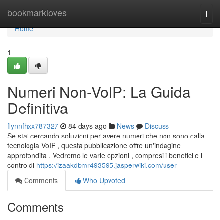
Home
bookmarkloves
Togg
navi
Home
1
Numeri Non-VoIP: La Guida
Definitiva
flynnfhxx787327
84 days ago
News
Discuss
Se stai cercando soluzioni per avere numeri che non sono dalla
tecnologia VoIP , questa pubblicazione offre un'indagine
approfondita . Vedremo le varie opzioni , compresi i benefici e i
contro di
https://izaakdbmr493595.jasperwiki.com/user
Comments
Who Upvoted
Comments