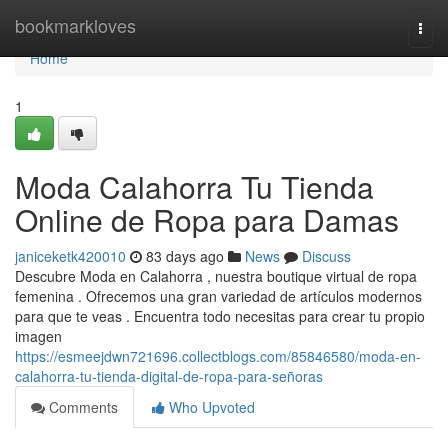
Home
bookmarkloves
Togg
navi
Home
1
Moda Calahorra Tu Tienda
Online de Ropa para Damas
janiceketk420010
83 days ago
News
Discuss
Descubre Moda en Calahorra , nuestra boutique virtual de ropa
femenina . Ofrecemos una gran variedad de artículos modernos
para que te veas . Encuentra todo necesitas para crear tu propio
imagen
https://esmeejdwn721696.collectblogs.com/85846580/moda-en-
calahorra-tu-tienda-digital-de-ropa-para-señoras
Comments
Who Upvoted