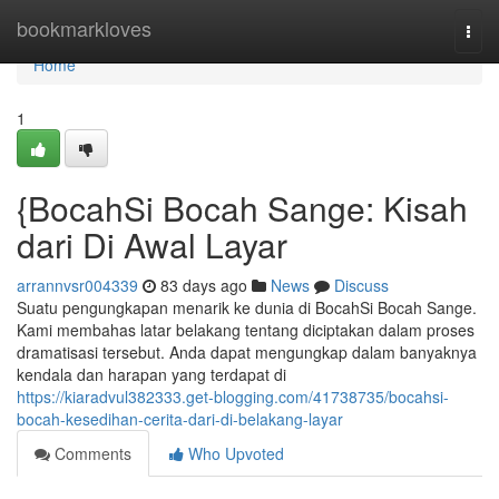
Home
bookmarkloves
Togg
navi
Home
1
{BocahSi Bocah Sange: Kisah
dari Di Awal Layar
arrannvsr004339
83 days ago
News
Discuss
Suatu pengungkapan menarik ke dunia di BocahSi Bocah Sange.
Kami membahas latar belakang tentang diciptakan dalam proses
dramatisasi tersebut. Anda dapat mengungkap dalam banyaknya
kendala dan harapan yang terdapat di
https://kiaradvul382333.get-blogging.com/41738735/bocahsi-
bocah-kesedihan-cerita-dari-di-belakang-layar
Comments
Who Upvoted