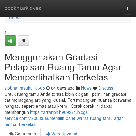
Home
bookmarkloves
Togg
navi
Home
1
Menggunakan Gradasi
Pelapisan Ruang Tamu Agar
Memperlihatkan Berkelas
siobhanmsuh016605
84 days ago
News
Discuss
Untuk ruang tamu Anda terasa lebih elegan , pemilihan gradasi
cat memegang arti yang krusial. Pertimbangkan nuansa berwarna
hangat , seperti emas atau krem . Corak-corak ini dapat
membangun
https://arranphih909271.blogs-
service.com/72003388/memilih-palet-warna-ruang-tamu-agar-
terlihat-berkelas
Comments
Who Upvoted