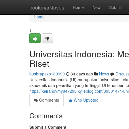
Home
bookmarkloves
Home
New
Submit
Home
1
Universitas Indonesia: 
Riset
bushrapaxb189990
84 days ago
News
Discus
Universitas Indonesia (UI) merupakan universitas ter
akademik dan penelitian yang tertinggi. UI terus be
https://keirandvmy847298.kylieblog.com/39801471/uni
Comments
Who Upvoted
Comments
Submit a Comment