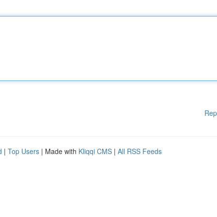
Rep
d
|
Top Users
| Made with
Kliqqi CMS
|
All RSS Feeds