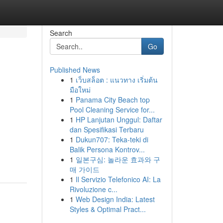
Search
Go
Published News
1
เว็บสล็อต : แนวทาง เริ่มต้น
มือใหม่
1
Panama City Beach top
Pool Cleaning Service for...
1
HP Lanjutan Unggul: Daftar
dan Spesifikasi Terbaru
1
Dukun707: Teka-teki di
Balik Persona Kontrov...
1
일본구심: 놀라운 효과와 구
매 가이드
1
Il Servizio Telefonico AI: La
Rivoluzione c...
1
Web Design India: Latest
Styles & Optimal Pract...