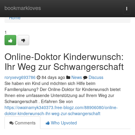
Home
bookmarkloves
Togg
navi
Home
1
Online-Doktor Kinderwunsch:
Ihr Weg zur Schwangerschaft
roryxevg693786
84 days ago
News
Discuss
Sie haben ein Kind und möchten sich Hilfe beim
Familienplanung? Der Online-Doktor für Kinderwunsch bietet
Ihnen eine umfassende Unterstützung auf Ihrem Weg zur
Schwangerschaft . Erfahren Sie von
https://owainamyk340373.free-blogz.com/88906080/online-
doktor-kinderwunsch-ihr-weg-zur-schwangerschaft
Comments
Who Upvoted