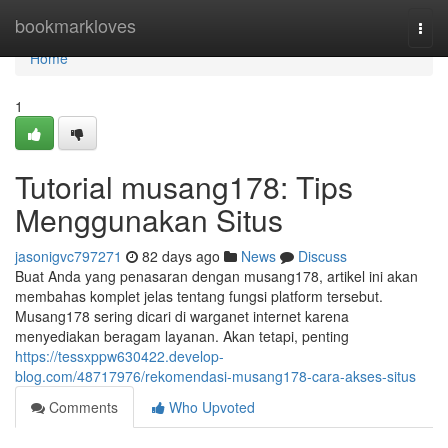
Home
bookmarkloves
Togg
navi
Home
1
Tutorial musang178: Tips
Menggunakan Situs
jasonigvc797271
82 days ago
News
Discuss
Buat Anda yang penasaran dengan musang178, artikel ini akan
membahas komplet jelas tentang fungsi platform tersebut.
Musang178 sering dicari di warganet internet karena
menyediakan beragam layanan. Akan tetapi, penting
https://tessxppw630422.develop-
blog.com/48717976/rekomendasi-musang178-cara-akses-situs
Comments
Who Upvoted