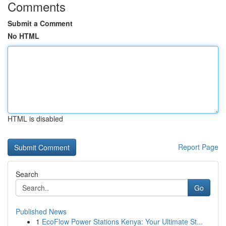
Comments
Submit a Comment
No HTML
HTML is disabled
Report Page
Search
Go
Published News
1
EcoFlow Power Stations Kenya: Your Ultimate St...