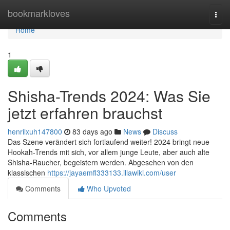
Home
bookmarkloves
Togg
navi
Home
1
Shisha-Trends 2024: Was Sie
jetzt erfahren brauchst
henrilxuh147800
83 days ago
News
Discuss
Das Szene verändert sich fortlaufend weiter! 2024 bringt neue
Hookah-Trends mit sich, vor allem junge Leute, aber auch alte
Shisha-Raucher, begeistern werden. Abgesehen von den
klassischen
https://jayaemfl333133.illawiki.com/user
Comments
Who Upvoted
Comments