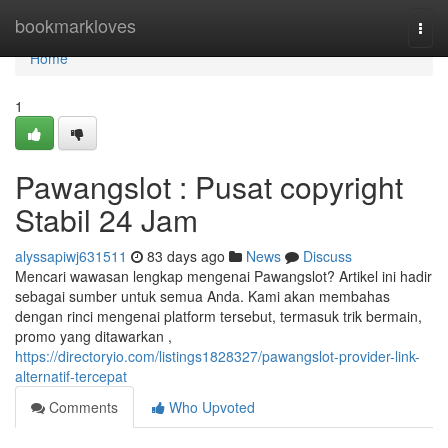
Home
bookmarkloves
Togg
navi
Home
1
Pawangslot : Pusat copyright
Stabil 24 Jam
alyssapiwj631511
83 days ago
News
Discuss
Mencari wawasan lengkap mengenai Pawangslot? Artikel ini hadir
sebagai sumber untuk semua Anda. Kami akan membahas
dengan rinci mengenai platform tersebut, termasuk trik bermain,
promo yang ditawarkan ,
https://directoryio.com/listings1828327/pawangslot-provider-link-
alternatif-tercepat
Comments
Who Upvoted