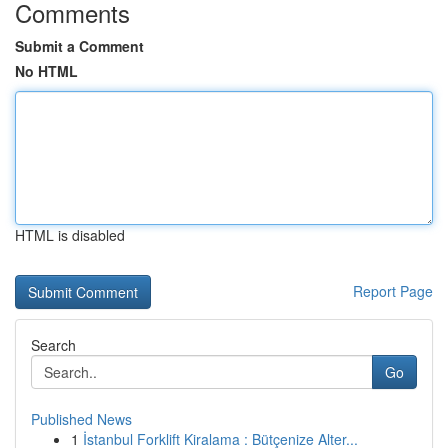
Comments
Submit a Comment
No HTML
HTML is disabled
Report Page
Search
Go
Published News
1
İstanbul Forklift Kiralama : Bütçenize Alter...