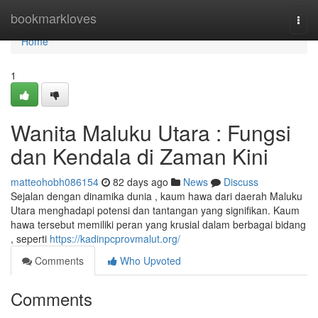
Home
bookmarkloves
Togg
navi
Home
1
Wanita Maluku Utara : Fungsi
dan Kendala di Zaman Kini
matteohobh086154
82 days ago
News
Discuss
Sejalan dengan dinamika dunia , kaum hawa dari daerah Maluku
Utara menghadapi potensi dan tantangan yang signifikan. Kaum
hawa tersebut memiliki peran yang krusial dalam berbagai bidang
, seperti
https://kadinpcprovmalut.org/
Comments
Who Upvoted
Comments