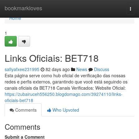
Home
bookmarkloves
Togg
navi
Home
1
Links Oficiais: BET718
safiyafxee231995
82 days ago
News
Discuss
Esta página serve como hub oficial de verificação das nossas
redes e perfis externos, garantindo que você está seguindo os
canais oficiais da BET718 Canais Verificados: Website Oficial:
https://zubairuceh556250.blogdomago.com/39274110/links-
oficiais-bet718
Comments
Who Upvoted
Comments
Submit a Comment