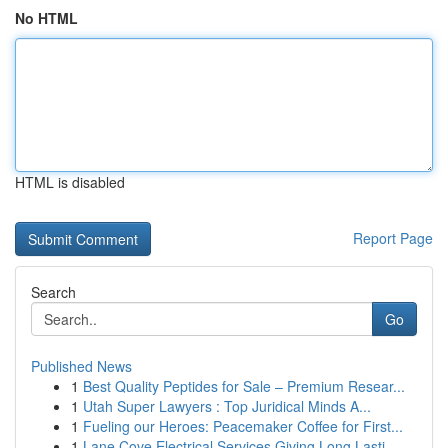
No HTML
HTML is disabled
Report Page
Search
Go
Published News
1
Best Quality Peptides for Sale – Premium Resear...
1
Utah Super Lawyers : Top Juridical Minds A...
1
Fueling our Heroes: Peacemaker Coffee for First...
1
Lane Cove Electrical Services Giving Long Lasti...